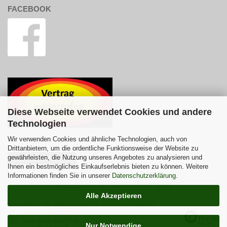
FACEBOOK
Diese Webseite verwendet Cookies und andere
Technologien
Wir verwenden Cookies und ähnliche Technologien, auch von
Drittanbietern, um die ordentliche Funktionsweise der Website zu
gewährleisten, die Nutzung unseres Angebotes zu analysieren und
Vertrag widerrufen
Ihnen ein bestmögliches Einkaufserlebnis bieten zu können. Weitere
Informationen finden Sie in unserer
Datenschutzerklärung
.
Shoplösung
by Gambio.de © 2026
Alle Akzeptieren
Ausgewählte Top-Bewertungen für www.zaun-nagel.de
02.08.26
▼
Gute Ware, fairer Preis,
Nur Notwendige